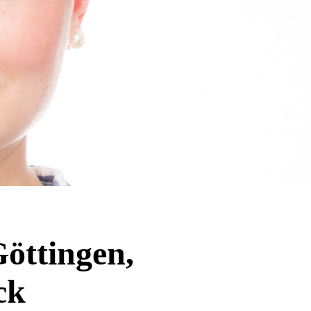
öttingen,
ck