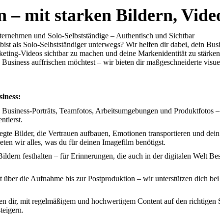
n – mit starken Bildern, Vide
Unternehmen und Solo-Selbstständige – Authentisch und Sichtbar
ist als Solo-Selbstständiger unterwegs? Wir helfen dir dabei, dein Bus
eting-Videos sichtbar zu machen und deine Markenidentität zu stärken.
 Business auffrischen möchtest – wir bieten dir maßgeschneiderte visue
siness:
e Business-Porträts, Teamfotos, Arbeitsumgebungen und Produktfotos 
ntierst.
te Bilder, die Vertrauen aufbauen, Emotionen transportieren und dein
eten wir alles, was du für deinen Imagefilm benötigst.
ildern festhalten – für Erinnerungen, die auch in der digitalen Welt Be
ber die Aufnahme bis zur Postproduktion – wir unterstützen dich bei d
en dir, mit regelmäßigem und hochwertigem Content auf den richtigen 
teigern.